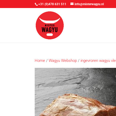
+31 (0)478 631 511
info@misterwagyu.nl
Home
/
Wagyu Webshop
/
ingevroren wagyu vl