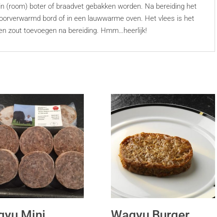
in (room) boter of braadvet gebakken worden. Na bereiding het
p voorverwarmd bord of in een lauwwarme oven. Het vlees is het
 en zout toevoegen na bereiding. Hmm…heerlijk!
yu Mini
Wagyu Burger