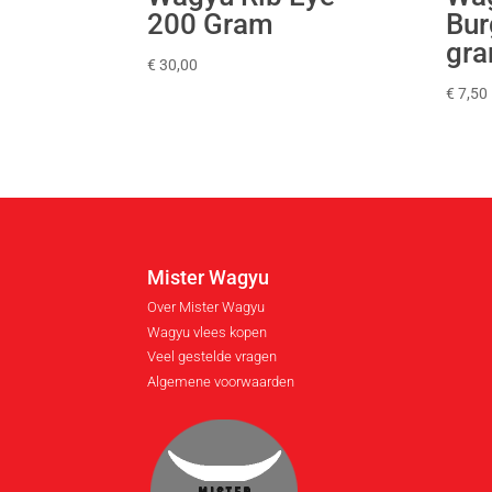
200 Gram
Bur
gr
€
30,00
€
7,50
Mister Wagyu
Over Mister Wagyu
Wagyu vlees kopen
Veel gestelde vragen
Algemene voorwaarden