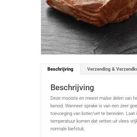
Beschrijving
Verzending & Verzendk
Beschrijving
Deze mooiste en meest malse delen van h
bereid. Wanneer sprake is van een zeer go
toevoeging van boter/vet te bereiden. Laat 
temperatuur komen dat vetten uit vlees vri
normale biefstuk.