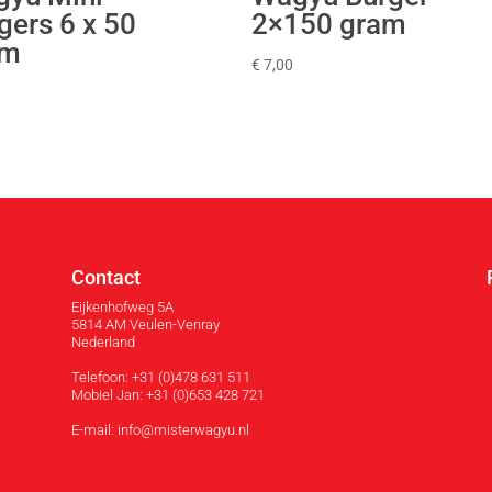
gers 6 x 50
2×150 gram
am
€
7,00
Contact
Eijkenhofweg 5A
5814 AM Veulen-Venray
Nederland
Telefoon: +31 (0)478 631 511
Mobiel Jan: +31 (0)653 428 721
E-mail: info@misterwagyu.nl