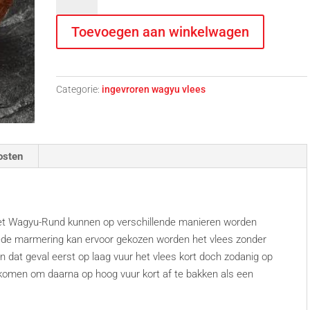
Rib
Eye,
Toevoegen aan winkelwagen
Fijne
Rib
250
Gram
Categorie:
ingevroren wagyu vlees
aantal
osten
et Wagyu-Rund kunnen op verschillende manieren worden
ede marmering kan ervoor gekozen worden het vlees zonder
in dat geval eerst op laag vuur het vlees kort doch zodanig op
jkomen om daarna op hoog vuur kort af te bakken als een